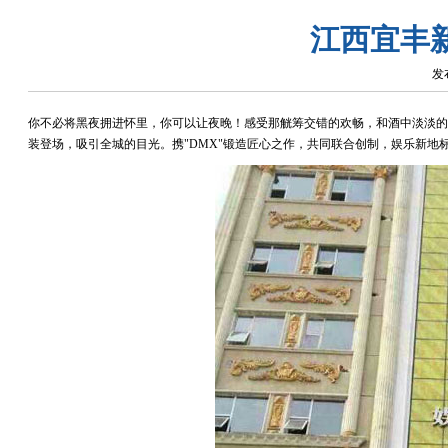
江西宜丰
发布
你不必将黑夜拥进怀里，
你可以让夜晚！
感受那觥筹交错的欢畅，
和酒中淡淡的
装登场，
吸引全城的目光。
携"DMX"锻造匠心之作，
共同联合创制，
娱乐新地