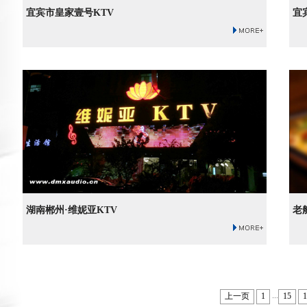
宜宾市皇家壹号KTV
宜
湖南郴州·维妮亚KTV
老
...
上一页
1
15
1